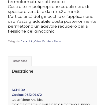
termoformatura sottovuoto.
Costruito in polipropilene copolimero di
spessore variabile da mm.2 a mm.5.
L’articolarità del ginocchio e l’applicazione
di un’asta graduabile posta posteriormente
permettono un agevole recupero della
flessione del ginocchio.
Categorie:
Ginocchio
,
Ortesi Gamba e Piede
Descrizione
Descrizione
SCHEDA
Codice: 06.12.09.012
Descrizione Analitica:
DOCCIA COSCIA-GAMBA PER GINOCCHIO FLESSO