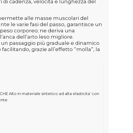
i di cadenza, velocità e lunghezza del
a, permette alle masse muscolari del
nte le varie fasi del passo, garantisce un
 peso corporeo; ne deriva una
anca dell’arto leso migliore.
tre un passaggio più graduale e dinamico
 facilitando, grazie all’effetto “molla”, la
to in materiale sintetico ad alta elasticita’ con
ente.