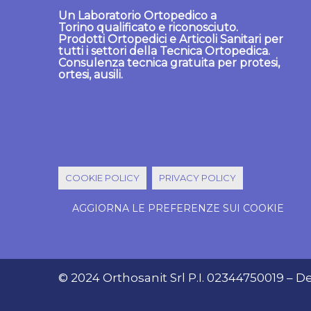
Un
Laboratorio Ortopedico a
Torino
qualificato e riconosciuto.
Prodotti Ortopedici
e
Articoli Sanitari
per
tutti i settori della Tecnica Ortopedica.
Consulenza tecnica gratuita per protesi,
ortesi, ausili.
COOKIE POLICY
PRIVACY POLICY
AGGIORNA LE PREFERENZE SUI COOKIE
© 2024 Orthosanit Srl P.I. 02344750019 –