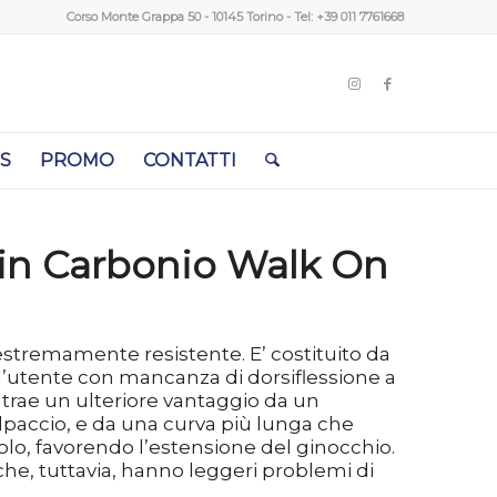
Corso Monte Grappa 50 - 10145 Torino - Tel:
+39 011 7761668
S
PROMO
CONTATTI
in Carbonio Walk On
estremamente resistente. E’ costituito da
l’utente con mancanza di dorsiflessione a
 trae un ulteriore vantaggio da un
lpaccio, e da una curva più lunga che
olo, favorendo l’estensione del ginocchio.
 che, tuttavia, hanno leggeri problemi di