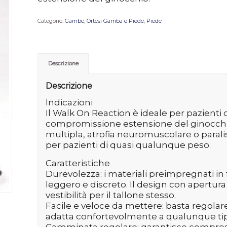
Categorie:
Gambe
,
Ortesi Gamba e Piede
,
Piede
Descrizione
Descrizione
Indicazioni
Il Walk On Reaction è ideale per pazienti 
compromissione estensione del ginocchio,
multipla, atrofia neuromuscolare o parali
per pazienti di quasi qualunque peso.
Caratteristiche
Durevolezza: i materiali preimpregnati in 
leggero e discreto. Il design con apertura
vestibilità per il tallone stesso.
Facile e veloce da mettere: basta regolare
adatta confortevolmente a qualunque tip
Camminata regolare: garantisce compressi