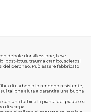
con debole dorsiflessione, lieve
 post-ictus, trauma cranico, sclerosi
si del peroneo. Può essere fabbricato
fibra di carbonio lo rendono resistente,
 sul tallone aiuta a garantire una buona
 con una forbice la pianta del piede e si
o di scarpa.
one al tallone al contatto col suolo e